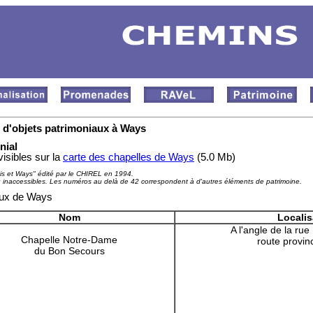
t d'objets patrimoniaux à Ways
nial
isibles sur la
carte des chapelles de Ways
(5.0 Mb)
ais et Ways" édité par le CHIREL en 1994.
 inaccessibles. Les numéros au delà de 42 correspondent à d'autres éléments de patrimoine.
aux de Ways
Nom
Localis
A l'angle de la rue
Chapelle Notre-Dame
route provin
du Bon Secours