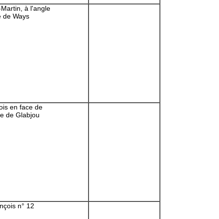
-Martin, à l'angle
e de Ways
ois en face de
me de Glabjou
nçois n° 12