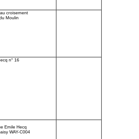
au croisement
 du Moulin
ecq n° 16
rue Emile Hecq
Baisy WAY-C004