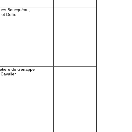
rues Boucquéau,
et Dellis
metière de Genappe
e Cavalier